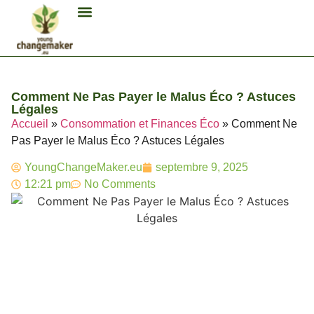
Biocarburant Et Éthanol
Citoyenneté Et Comportement Éco
Consommation Et Finances Éco
Études Et Carrière Économie
Habitat Et Énergie Durable
Mobilité Éco-Responsable
Produits Et Lifestyle Bio
Technologies Et Appareils Éco
Comment Ne Pas Payer le Malus Éco ? Astuces
Légales
Accueil
»
Consommation et Finances Éco
»
Comment Ne
Pas Payer le Malus Éco ? Astuces Légales
YoungChangeMaker.eu
septembre 9, 2025
12:21 pm
No Comments