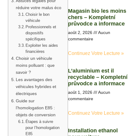
Astuces légales pour
réduire votre malus éco
Magasin bio les moins
Choisir le bon
chers – Kompletní
véhicule
průvodce a informace
Professionnels et
août 2, 2026
Aucun
dispositifs
commentaire
spécifiques
Exploiter les aides
financières
Continuez Votre Lecture »
Choisir un véhicule
moins polluant : que
L’aluminium est il
savoir ?
recyclable – Kompletní
Les avantages des
průvodce a informace
véhicules hybrides et
août 1, 2026
Aucun
électriques
commentaire
Guide sur
l’homologation E85 :
Continuez Votre Lecture »
objets de conversion
Étapes à suivre
pour l’homologation
Installation ethanol
E85