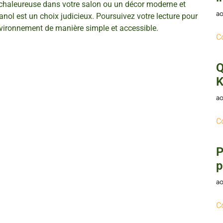
chaleureuse dans votre salon ou un décor moderne et
ao
anol est un choix judicieux. Poursuivez votre lecture pour
environnement de manière simple et accessible.
C
Q
K
ao
C
P
p
ao
C