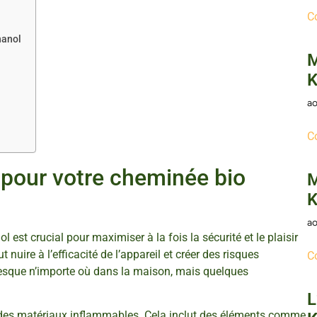
C
hanol
M
K
ao
C
 pour votre cheminée bio
M
K
ao
est crucial pour maximiser à la fois la sécurité et le plaisir
nuire à l’efficacité de l’appareil et créer des risques
C
presque n’importe où dans la maison, mais quelques
L
gné des matériaux inflammables. Cela inclut des éléments comme