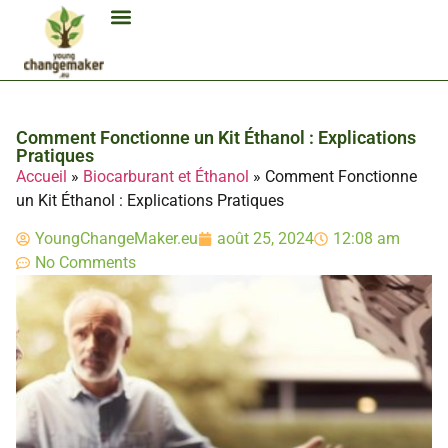
Biocarburant Et Éthanol
Citoyenneté Et Comportement Éco
Consommation Et Finances Éco
Études Et Carrière Économie
Habitat Et Énergie Durable
Mobilité Éco-Responsable
Produits Et Lifestyle Bio
Technologies Et Appareils Éco
Comment Fonctionne un Kit Éthanol : Explications
Pratiques
Accueil
»
Biocarburant et Éthanol
»
Comment Fonctionne
un Kit Éthanol : Explications Pratiques
YoungChangeMaker.eu
août 25, 2024
12:08 am
No Comments