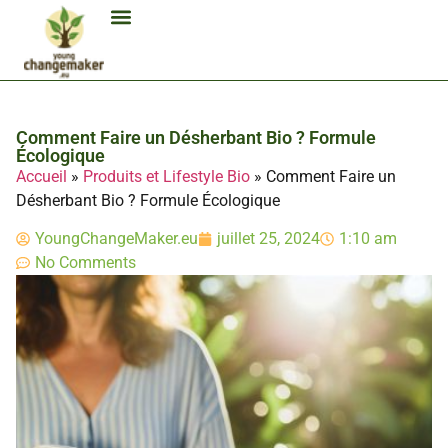
Biocarburant Et Éthanol
Citoyenneté Et Comportement Éco
Consommation Et Finances Éco
Études Et Carrière Économie
Habitat Et Énergie Durable
Mobilité Éco-Responsable
Produits Et Lifestyle Bio
Technologies Et Appareils Éco
Comment Faire un Désherbant Bio ? Formule
Écologique
Accueil
»
Produits et Lifestyle Bio
»
Comment Faire un
Désherbant Bio ? Formule Écologique
YoungChangeMaker.eu
juillet 25, 2024
1:10 am
No Comments