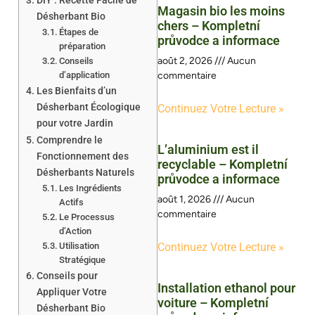
DIY : Recette Facile de
Magasin bio les moins
Désherbant Bio
chers – Kompletní
Étapes de
průvodce a informace
préparation
août 2, 2026
Aucun
Conseils
d’application
commentaire
Les Bienfaits d’un
Désherbant Écologique
Continuez Votre Lecture »
pour votre Jardin
Comprendre le
L’aluminium est il
Fonctionnement des
recyclable – Kompletní
Désherbants Naturels
průvodce a informace
Les Ingrédients
août 1, 2026
Aucun
Actifs
commentaire
Le Processus
d’Action
Utilisation
Continuez Votre Lecture »
Stratégique
Conseils pour
Installation ethanol pour
Appliquer Votre
voiture – Kompletní
Désherbant Bio