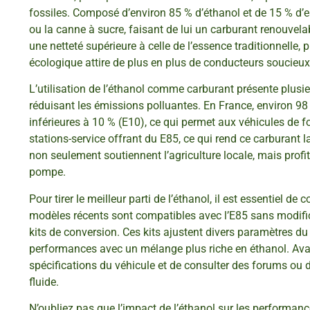
fossiles. Composé d’environ 85 % d’éthanol et de 15 % d’es
ou la canne à sucre, faisant de lui un carburant renouvelab
une netteté supérieure à celle de l’essence traditionnelle,
écologique attire de plus en plus de conducteurs soucieux
L’utilisation de l’éthanol comme carburant présente plusieur
réduisant les émissions polluantes. En France, environ 98 
inférieures à 10 % (E10), ce qui permet aux véhicules de fo
stations-service offrant du E85, ce qui rend ce carburant 
non seulement soutiennent l’agriculture locale, mais profi
pompe.
Pour tirer le meilleur parti de l’éthanol, il est essentiel 
modèles récents sont compatibles avec l’E85 sans modific
kits de conversion. Ces kits ajustent divers paramètres du
performances avec un mélange plus riche en éthanol. Avant d
spécifications du véhicule et de consulter des forums ou 
fluide.
N’oubliez pas que l’impact de l’éthanol sur les performance