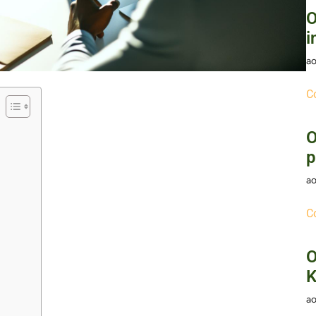
O
i
ao
C
O
p
ao
C
O
K
ao