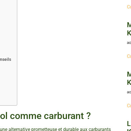
C
M
K
ao
C
nseils
M
K
ao
C
ol comme carburant ?
L
 une alternative prometteuse et durable aux carburants