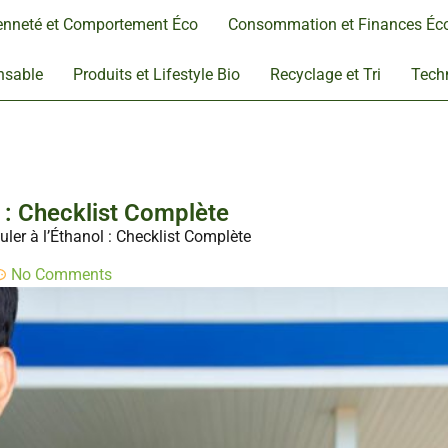
enneté et Comportement Éco
Consommation et Finances Éc
nsable
Produits et Lifestyle Bio
Recyclage et Tri
Techn
 : Checklist Complète
er à l’Éthanol : Checklist Complète
No Comments