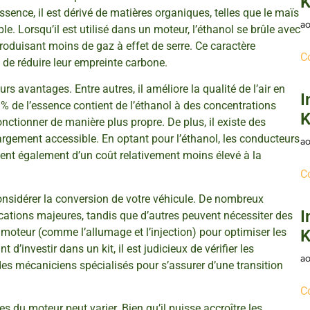
K
sence, il est dérivé de matières organiques, telles que le maïs
ao
le. Lorsqu’il est utilisé dans un moteur, l’éthanol se brûle avec
 produisant moins de gaz à effet de serre. Ce caractère
C
 de réduire leur empreinte carbone.
s avantages. Entre autres, il améliore la qualité de l’air en
I
% de l’essence contient de l’éthanol à des concentrations
K
nctionner de manière plus propre. De plus, il existe des
largement accessible. En optant pour l’éthanol, les conducteurs
ao
tent également d’un coût relativement moins élevé à la
C
de considérer la conversion de votre véhicule. De nombreux
I
ations majeures, tandis que d’autres peuvent nécessiter des
 moteur (comme l’allumage et l’injection) pour optimiser les
K
’investir dans un kit, il est judicieux de vérifier les
ao
des mécaniciens spécialisés pour s’assurer d’une transition
C
s du moteur peut varier. Bien qu’il puisse accroître les