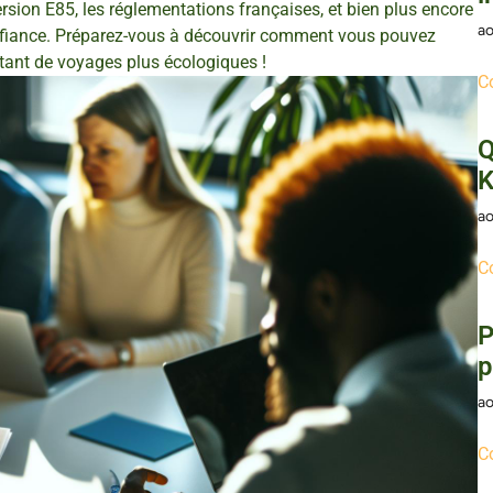
rsion E85, les réglementations françaises, et bien plus encore
ao
nfiance. Préparez-vous à découvrir comment vous pouvez
fitant de voyages plus écologiques !
C
Q
K
ao
C
P
p
ao
C