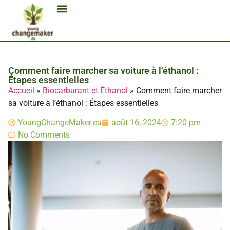
Biocarburant Et Éthanol
Citoyenneté Et Comportement Éco
Consommation Et Finances Éco
Études Et Carrière Économie
Habitat Et Énergie Durable
Mobilité Éco-Responsable
Produits Et Lifestyle Bio
Technologies Et Appareils Éco
Comment faire marcher sa voiture à l’éthanol :
Étapes essentielles
Accueil
»
Biocarburant et Éthanol
»
Comment faire marcher
sa voiture à l’éthanol : Étapes essentielles
YoungChangeMaker.eu
août 16, 2024
7:20 pm
No Comments