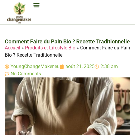
Biocarburant Et Éthanol
Citoyenneté Et Comportement Éco
Consommation Et Finances Éco
Études Et Carrière Économie
Habitat Et Énergie Durable
Mobilité Éco-Responsable
Produits Et Lifestyle Bio
Technologies Et Appareils Éco
Comment Faire du Pain Bio ? Recette Traditionnelle
Accueil
»
Produits et Lifestyle Bio
»
Comment Faire du Pain
Bio ? Recette Traditionnelle
YoungChangeMaker.eu
août 21, 2025
2:38 am
No Comments