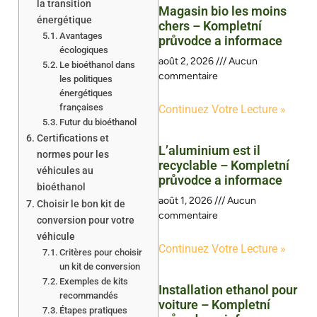
la transition
Magasin bio les moins
énergétique
chers – Kompletní
Avantages
průvodce a informace
écologiques
août 2, 2026
Aucun
Le bioéthanol dans
commentaire
les politiques
énergétiques
françaises
Continuez Votre Lecture »
Futur du bioéthanol
Certifications et
L’aluminium est il
normes pour les
recyclable – Kompletní
véhicules au
průvodce a informace
bioéthanol
août 1, 2026
Aucun
Choisir le bon kit de
commentaire
conversion pour votre
véhicule
Continuez Votre Lecture »
Critères pour choisir
un kit de conversion
Exemples de kits
Installation ethanol pour
recommandés
voiture – Kompletní
Étapes pratiques