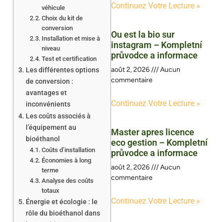
Continuez Votre Lecture »
véhicule
Choix du kit de
conversion
Ou est la bio sur
Installation et mise à
instagram – Kompletní
niveau
průvodce a informace
Test et certification
août 2, 2026
Aucun
Les différentes options
commentaire
de conversion :
avantages et
Continuez Votre Lecture »
inconvénients
Les coûts associés à
l’équipement au
Master apres licence
bioéthanol
eco gestion – Kompletní
Coûts d’installation
průvodce a informace
Économies à long
août 2, 2026
Aucun
terme
commentaire
Analyse des coûts
totaux
Continuez Votre Lecture »
Énergie et écologie : le
rôle du bioéthanol dans