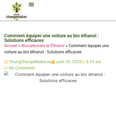
Biocarburant Et Éthanol
Citoyenneté Et Comportement Éco
Consommation Et Finances Éco
Études Et Carrière Économie
Habitat Et Énergie Durable
Mobilité Éco-Responsable
Produits Et Lifestyle Bio
Technologies Et Appareils Éco
Comment équiper une voiture au bio éthanol :
Solutions efficaces
Accueil
»
Biocarburant et Éthanol
»
Comment équiper une
voiture au bio éthanol : Solutions efficaces
YoungChangeMaker.eu
août 30, 2025
6:23 am
No Comments