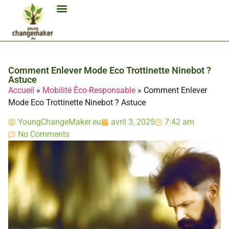
Biocarburant Et Éthanol
Citoyenneté Et Comportement Éco
Consommation Et Finances Éco
Études Et Carrière Économie
Habitat Et Énergie Durable
Mobilité Éco-Responsable
Produits Et Lifestyle Bio
Technologies Et Appareils Éco
Comment Enlever Mode Eco Trottinette Ninebot ?
Astuce
Accueil
»
Mobilité Éco-Responsable
»
Comment Enlever
Mode Eco Trottinette Ninebot ? Astuce
YoungChangeMaker.eu
avril 3, 2025
7:42 am
No Comments