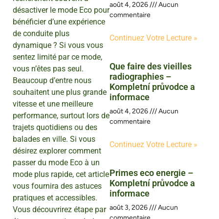
août 4, 2026
Aucun
désactiver le mode Eco pour
commentaire
bénéficier d’une expérience
de conduite plus
Continuez Votre Lecture »
dynamique ? Si vous vous
sentez limité par ce mode,
Que faire des vieilles
vous n’êtes pas seul.
radiographies –
Beaucoup d’entre nous
Kompletní průvodce a
souhaitent une plus grande
informace
vitesse et une meilleure
août 4, 2026
Aucun
performance, surtout lors de
commentaire
trajets quotidiens ou des
balades en ville. Si vous
Continuez Votre Lecture »
désirez explorer comment
passer du mode Eco à un
Primes eco energie –
mode plus rapide, cet article
Kompletní průvodce a
vous fournira des astuces
informace
pratiques et accessibles.
août 3, 2026
Aucun
Vous découvrirez étape par
commentaire