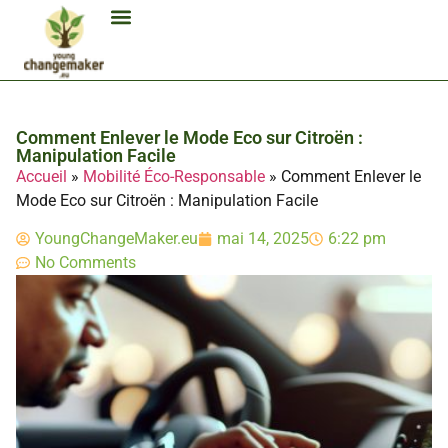
Biocarburant Et Éthanol
Citoyenneté Et Comportement Éco
Consommation Et Finances Éco
Études Et Carrière Économie
Habitat Et Énergie Durable
Mobilité Éco-Responsable
Produits Et Lifestyle Bio
Technologies Et Appareils Éco
Comment Enlever le Mode Eco sur Citroën :
Manipulation Facile
Accueil
»
Mobilité Éco-Responsable
»
Comment Enlever le
Mode Eco sur Citroën : Manipulation Facile
YoungChangeMaker.eu
mai 14, 2025
6:22 pm
No Comments