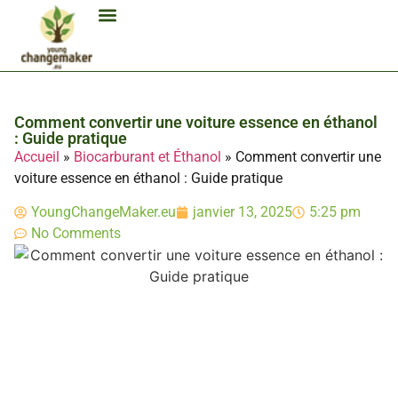
Biocarburant Et Éthanol
Citoyenneté Et Comportement Éco
Consommation Et Finances Éco
Études Et Carrière Économie
Habitat Et Énergie Durable
Mobilité Éco-Responsable
Produits Et Lifestyle Bio
Technologies Et Appareils Éco
Comment convertir une voiture essence en éthanol
: Guide pratique
Accueil
»
Biocarburant et Éthanol
»
Comment convertir une
voiture essence en éthanol : Guide pratique
YoungChangeMaker.eu
janvier 13, 2025
5:25 pm
No Comments