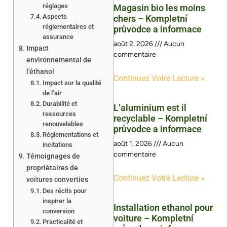
réglages
Magasin bio les moins
Aspects
chers – Kompletní
réglementaires et
průvodce a informace
assurance
août 2, 2026
Aucun
Impact
commentaire
environnemental de
l’éthanol
Continuez Votre Lecture »
Impact sur la qualité
de l’air
Durabilité et
L’aluminium est il
ressources
recyclable – Kompletní
renouvelables
průvodce a informace
Réglementations et
août 1, 2026
Aucun
incitations
commentaire
Témoignages de
propriétaires de
Continuez Votre Lecture »
voitures converties
Des récits pour
inspirer la
Installation ethanol pour
conversion
voiture – Kompletní
Practicalité et