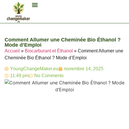
Biocarburant Et Éthanol
Citoyenneté Et Comportement Éco
Consommation Et Finances Éco
Études Et Carrière Économie
Habitat Et Énergie Durable
Mobilité Éco-Responsable
Produits Et Lifestyle Bio
Recyclage Et Tri
Technologies Et Appareils Éco
Comment Allumer une Cheminée Bio Éthanol ?
Mode d’Emploi
Accueil
»
Biocarburant et Éthanol
»
Comment Allumer une
Cheminée Bio Éthanol ? Mode d’Emploi
YoungChangeMaker.eu
novembre 14, 2025
11:49 pm
No Comments