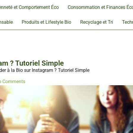
enneté et Comportement Éco
Consommation et Finances Éc
nsable
Produits et Lifestyle Bio
Recyclage et Tri
Techn
am ? Tutoriel Simple
r à la Bio sur Instagram ? Tutoriel Simple
o Comments