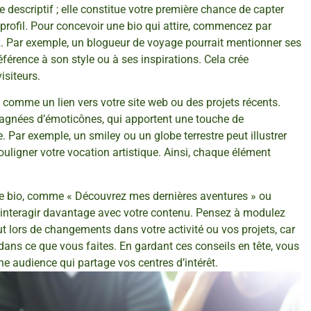
 descriptif ; elle constitue votre première chance de capter
re profil. Pour concevoir une bio qui attire, commencez par
ez. Par exemple, un blogueur de voyage pourrait mentionner ses
référence à son style ou à ses inspirations. Cela crée
siteurs.
s, comme un lien vers votre site web ou des projets récents.
pagnées d’émoticônes, qui apportent une touche de
. Par exemple, un smiley ou un globe terrestre peut illustrer
uligner votre vocation artistique. Ainsi, chaque élément
otre bio, comme « Découvrez mes dernières aventures » ou
s à interagir davantage avec votre contenu. Pensez à modulez
out lors de changements dans votre activité ou vos projets, car
ans ce que vous faites. En gardant ces conseils en tête, vous
ne audience qui partage vos centres d’intérêt.