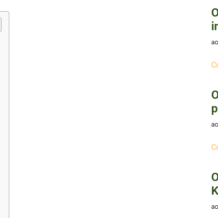
O
i
ao
C
O
p
ao
C
O
K
ao