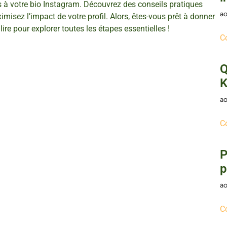
s à votre bio Instagram. Découvrez des conseils pratiques
ao
misez l’impact de votre profil. Alors, êtes-vous prêt à donner
re pour explorer toutes les étapes essentielles !
C
Q
K
ao
C
P
p
ao
C