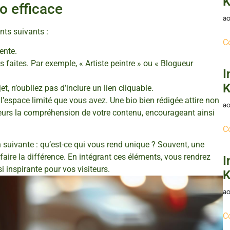
K
o efficace
ao
nts suivants :
C
ente.
faites. Par exemple, « Artiste peintre » ou « Blogueur
I
K
t, n’oubliez pas d’inclure un lien cliquable.
espace limité que vous avez. Une bio bien rédigée attire non
ao
ateurs la compréhension de votre contenu, encourageant ainsi
C
on suivante : qu’est-ce qui vous rend unique ? Souvent, une
aire la différence. En intégrant ces éléments, vous rendrez
I
 inspirante pour vos visiteurs.
K
ao
C