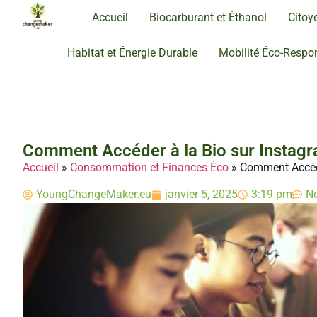
Accueil
Biocarburant et Éthanol
Citoy
Habitat et Énergie Durable
Mobilité Éco-Respo
Comment Accéder à la Bio sur Instagr
Accueil
»
Consommation et Finances Éco
»
Comment Accéde
YoungChangeMaker.eu
janvier 5, 2025
3:19 pm
N