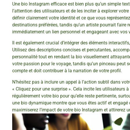
Une bio Instagram efficace est bien plus qu’un simple texte
l’attention des utilisateurs et de les inciter à explorer vot
définir clairement votre identité et ce que vous représent
destinations préférées, tandis qu’un artiste pourrait faire 
immédiatement un lien personnel et engageant avec vos vi
Il est également crucial d’intégrer des éléments interactif
Utilisez des descriptions concises et percutantes, accom
personnalité tout en rendant la bio visuellement attrayante
votre passion pour le voyage, tandis qu’un pinceau peut so
compte et doit contribuer à la narration de votre profil.
N’hésitez pas à inclure un appel à l’action subtil dans v
« Cliquez pour une surprise ». Cela incite les utilisateur
régulièrement votre bio pour qu’elle reste pertinente, surt
une bio dynamique montre que vous êtes actif et engagé d
maximiserez l’impact de votre bio Instagram et attirerez u