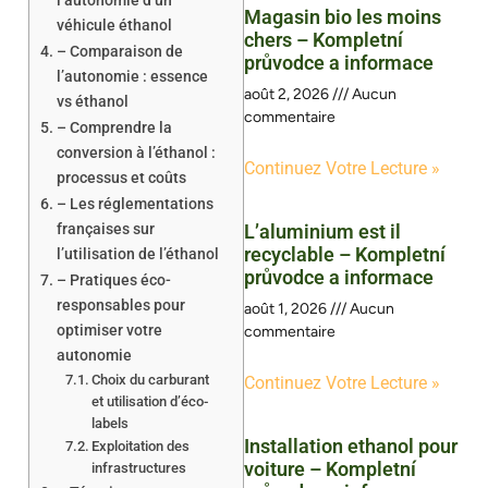
l’autonomie d’un
Magasin bio les moins
véhicule éthanol
chers – Kompletní
– Comparaison de
průvodce a informace
l’autonomie : essence
août 2, 2026
Aucun
vs éthanol
commentaire
– Comprendre la
conversion à l’éthanol :
Continuez Votre Lecture »
processus et coûts
– Les réglementations
françaises sur
L’aluminium est il
recyclable – Kompletní
l’utilisation de l’éthanol
průvodce a informace
– Pratiques éco-
responsables pour
août 1, 2026
Aucun
optimiser votre
commentaire
autonomie
Choix du carburant
Continuez Votre Lecture »
et utilisation d’éco-
labels
Installation ethanol pour
Exploitation des
voiture – Kompletní
infrastructures