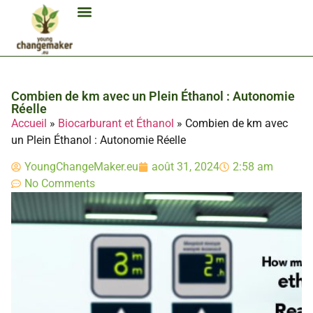
Biocarburant Et Éthanol
Citoyenneté Et Comportement Éco
Consommation Et Finances Éco
Études Et Carrière Économie
Habitat Et Énergie Durable
Mobilité Éco-Responsable
Produits Et Lifestyle Bio
Technologies Et Appareils Éco
Combien de km avec un Plein Éthanol : Autonomie
Réelle
Accueil
»
Biocarburant et Éthanol
»
Combien de km avec
un Plein Éthanol : Autonomie Réelle
YoungChangeMaker.eu
août 31, 2024
2:58 am
No Comments