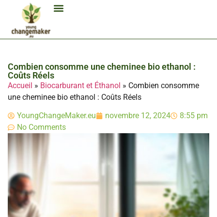
Biocarburant Et Éthanol
Citoyenneté Et Comportement Éco
Consommation Et Finances Éco
Études Et Carrière Économie
Habitat Et Énergie Durable
Mobilité Éco-Responsable
Produits Et Lifestyle Bio
Technologies Et Appareils Éco
Combien consomme une cheminee bio ethanol :
Coûts Réels
Accueil
»
Biocarburant et Éthanol
»
Combien consomme
une cheminee bio ethanol : Coûts Réels
YoungChangeMaker.eu
novembre 12, 2024
8:55 pm
No Comments