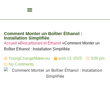
Biocarburant Et Éthanol
Citoyenneté Et Comportement Éco
Consommation Et Finances Éco
Études Et Carrière Économie
Habitat Et Énergie Durable
Mobilité Éco-Responsable
Produits Et Lifestyle Bio
Recyclage Et Tri
Technologies Et Appareils Éco
Comment Monter un Boîtier Éthanol :
Installation Simplifiée
Accueil
»
Biocarburant et Éthanol
»
Comment Monter un
Boîtier Éthanol : Installation Simplifiée
YoungChangeMaker.eu
avril 13, 2025
3:00 pm
No Comments