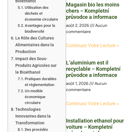
Bioéthanol
Magasin bio les moins
Utilisation des
chers – Kompletní
déchets et
průvodce a informace
économie circulaire
août 2, 2026
Aucun
Avantages pour la
biodiversité
commentaire
Le Rôle des Cultures
Alimentaires dans la
Continuez Votre Lecture »
Production
Impact des Sous-
L’aluminium est il
Produits Agricoles sur
recyclable – Kompletní
le Bioéthanol
průvodce a informace
Pratiques durables
août 1, 2026
Aucun
et réglementation
commentaire
Un modèle
économique
circulaire
Continuez Votre Lecture »
Technologies
Innovantes dans la
Installation ethanol pour
Transformation
voiture – Kompletní
Des procédés