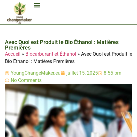
Biocarburant Et Éthanol
Citoyenneté Et Comportement Éco
Consommation Et Finances Éco
Études Et Carrière Économie
Habitat Et Énergie Durable
Mobilité Éco-Responsable
Produits Et Lifestyle Bio
Technologies Et Appareils Éco
Avec Quoi est Produit le Bio Éthanol : Matières
Premières
Accueil
»
Biocarburant et Éthanol
»
Avec Quoi est Produit le
Bio Éthanol : Matières Premières
YoungChangeMaker.eu
juillet 15, 2025
8:55 pm
No Comments