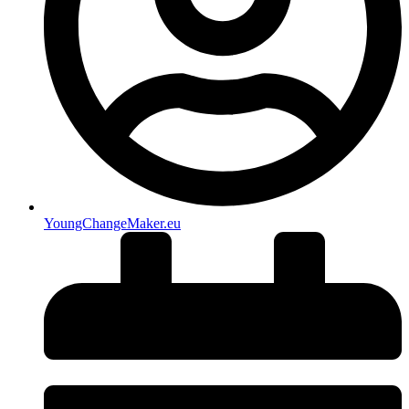
YoungChangeMaker.eu