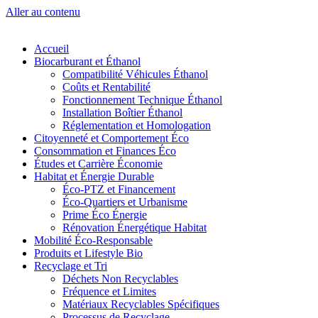
Aller au contenu
Accueil
Biocarburant et Éthanol
Compatibilité Véhicules Éthanol
Coûts et Rentabilité
Fonctionnement Technique Éthanol
Installation Boîtier Éthanol
Réglementation et Homologation
Citoyenneté et Comportement Éco
Consommation et Finances Éco
Études et Carrière Économie
Habitat et Énergie Durable
Éco-PTZ et Financement
Éco-Quartiers et Urbanisme
Prime Éco Énergie
Rénovation Énergétique Habitat
Mobilité Éco-Responsable
Produits et Lifestyle Bio
Recyclage et Tri
Déchets Non Recyclables
Fréquence et Limites
Matériaux Recyclables Spécifiques
Processus de Recyclage