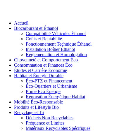
Accueil
Biocarburant et Éthanol
Compatibilité Véhicules Éthanol
Coûts et Rentabilité
Fonctionnement Technique Éthanol
Installation Boîtier Éthanol
Réglementation et Homologation
Citoyenneté et Comportement Éco
Consommation et Finances Éco
Études et Carrière Économie
Habitat et Énergie Durable
Éco-PTZ et Financement
Éco-Quartiers et Urbanisme
Prime Éco Énergie
Rénovation Énergétique Habitat
Mobilité Éco-Responsable
Produits et Lifestyle Bio
Recyclage et Tri
Déchets Non Recyclables
Fréquence et Limites
Matériaux Recyclables Spécifiques