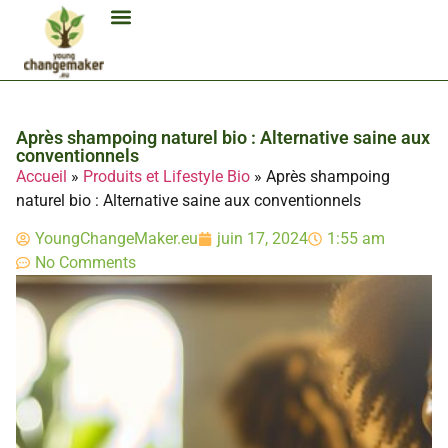
Biocarburant Et Éthanol
Citoyenneté Et Comportement Éco
Consommation Et Finances Éco
Études Et Carrière Économie
Habitat Et Énergie Durable
Mobilité Éco-Responsable
Produits Et Lifestyle Bio
Technologies Et Appareils Éco
Après shampoing naturel bio : Alternative saine aux
conventionnels
Accueil
»
Produits et Lifestyle Bio
»
Après shampoing
naturel bio : Alternative saine aux conventionnels
YoungChangeMaker.eu
juin 17, 2024
1:55 am
No Comments