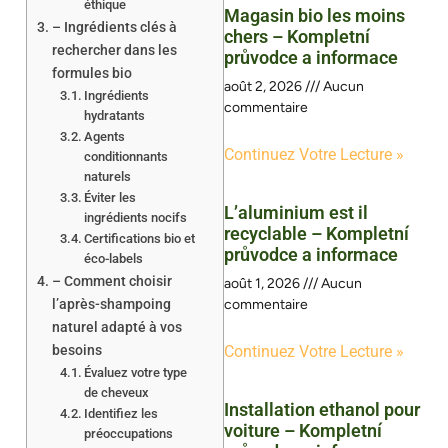
éthique
Magasin bio les moins
– Ingrédients clés à
chers – Kompletní
rechercher dans les
průvodce a informace
formules bio
août 2, 2026
Aucun
Ingrédients
commentaire
hydratants
Agents
Continuez Votre Lecture »
conditionnants
naturels
Éviter les
L’aluminium est il
ingrédients nocifs
recyclable – Kompletní
Certifications bio et
průvodce a informace
éco-labels
– Comment choisir
août 1, 2026
Aucun
l’après-shampoing
commentaire
naturel adapté à vos
besoins
Continuez Votre Lecture »
Évaluez votre type
de cheveux
Installation ethanol pour
Identifiez les
voiture – Kompletní
préoccupations