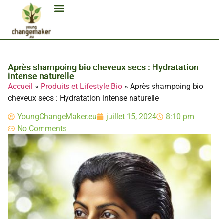
Biocarburant Et Éthanol
Citoyenneté Et Comportement Éco
Consommation Et Finances Éco
Études Et Carrière Économie
Habitat Et Énergie Durable
Mobilité Éco-Responsable
Produits Et Lifestyle Bio
Technologies Et Appareils Éco
Après shampoing bio cheveux secs : Hydratation
intense naturelle
Accueil
»
Produits et Lifestyle Bio
»
Après shampoing bio
cheveux secs : Hydratation intense naturelle
YoungChangeMaker.eu
juillet 15, 2024
8:10 pm
No Comments