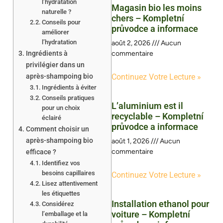
l’hydratation
Magasin bio les moins
naturelle ?
chers – Kompletní
Conseils pour
průvodce a informace
améliorer
l’hydratation
août 2, 2026
Aucun
Ingrédients à
commentaire
privilégier dans un
après-shampoing bio
Continuez Votre Lecture »
Ingrédients à éviter
Conseils pratiques
L’aluminium est il
pour un choix
recyclable – Kompletní
éclairé
průvodce a informace
Comment choisir un
après-shampoing bio
août 1, 2026
Aucun
commentaire
efficace ?
Identifiez vos
besoins capillaires
Continuez Votre Lecture »
Lisez attentivement
les étiquettes
Installation ethanol pour
Considérez
voiture – Kompletní
l’emballage et la