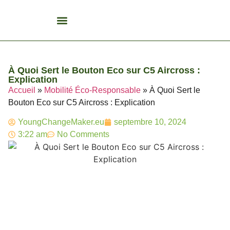
Biocarburant Et Éthanol
Citoyenneté Et Comportement Éco
Consommation Et Finances Éco
Études Et Carrière Économie
Habitat Et Énergie Durable
Mobilité Éco-Responsable
Produits Et Lifestyle Bio
Recyclage Et Tri
Technologies Et Appareils Éco
À Quoi Sert le Bouton Eco sur C5 Aircross :
Explication
Accueil
»
Mobilité Éco-Responsable
»
À Quoi Sert le
Bouton Eco sur C5 Aircross : Explication
YoungChangeMaker.eu
septembre 10, 2024
3:22 am
No Comments